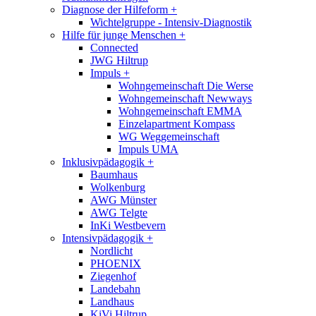
Diagnose der Hilfeform
+
Wichtelgruppe - Intensiv-Diagnostik
Hilfe für junge Menschen
+
Connected
JWG Hiltrup
Impuls
+
Wohngemeinschaft Die Werse
Wohngemeinschaft Newways
Wohngemeinschaft EMMA
Einzelapartment Kompass
WG Weggemeinschaft
Impuls UMA
Inklusivpädagogik
+
Baumhaus
Wolkenburg
AWG Münster
AWG Telgte
InKi Westbevern
Intensivpädagogik
+
Nordlicht
PHOENIX
Ziegenhof
Landebahn
Landhaus
KiVi Hiltrup