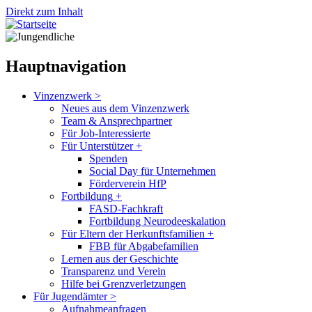
Direkt zum Inhalt
Hauptnavigation
Vinzenzwerk
>
Neues aus dem Vinzenzwerk
Team & Ansprechpartner
Für Job-Interessierte
Für Unterstützer
+
Spenden
Social Day für Unternehmen
Förderverein HfP
Fortbildung
+
FASD-Fachkraft
Fortbildung Neurodeeskalation
Für Eltern der Herkunftsfamilien
+
FBB für Abgabefamilien
Lernen aus der Geschichte
Transparenz und Verein
Hilfe bei Grenzverletzungen
Für Jugendämter
>
Aufnahmeanfragen