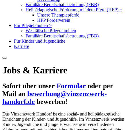
Familiäre Bereitschaftsbetreuung (FBB)
Heilpädagogische Förderung mit dem Pferd (HFP)
+
Unsere Therapiepferde
HFP Förderverein
Für Pflegefamilien
>
Westfälische Pflegefamilien
Familiäre Bereitschaftsbetreuung (FBB)
Für Kinder und Jugendliche
Karriere
Jobs & Karriere
Sofort über unser
Formular
oder per
Mail an
bewerbung@vinzenzwerk-
handorf.de
bewerben!
Das Vinzenzwerk Handorf ist eine sozial- und heilpädagogische
Einrichtung der Kinder- und Jugendhilfe. Im Vinzenzwerk werden
Kinder, Jugendliche und junge Erwachsene in verschiedenen
Wohngruppen mit unterschiedlichen Schwerpunkten betreut. Die