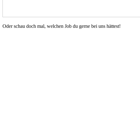
Oder schau doch mal, welchen Job du gerne bei uns hättest!
Gruppenleitung (m/w/d) für
Intensivdiagnostikgruppe gesucht
Das Vinzenzwerk Handorf e.V. – eine sozial- und heilpädagogische
Einrichtung der Kinder- und Jugendhilfe, sucht zum
nächstmöglichen Zeitpunkt eine
Weiterlesen
Ausbildung zur Kauffrau / zum