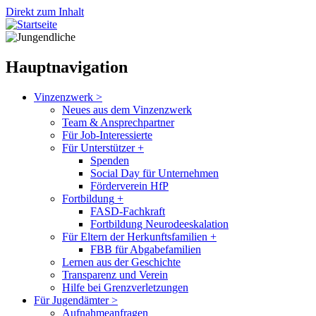
Direkt zum Inhalt
Hauptnavigation
Vinzenzwerk
>
Neues aus dem Vinzenzwerk
Team & Ansprechpartner
Für Job-Interessierte
Für Unterstützer
+
Spenden
Social Day für Unternehmen
Förderverein HfP
Fortbildung
+
FASD-Fachkraft
Fortbildung Neurodeeskalation
Für Eltern der Herkunftsfamilien
+
FBB für Abgabefamilien
Lernen aus der Geschichte
Transparenz und Verein
Hilfe bei Grenzverletzungen
Für Jugendämter
>
Aufnahmeanfragen