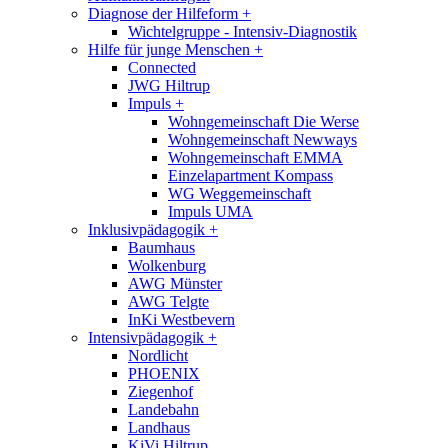
Diagnose der Hilfeform
+
Wichtelgruppe - Intensiv-Diagnostik
Hilfe für junge Menschen
+
Connected
JWG Hiltrup
Impuls
+
Wohngemeinschaft Die Werse
Wohngemeinschaft Newways
Wohngemeinschaft EMMA
Einzelapartment Kompass
WG Weggemeinschaft
Impuls UMA
Inklusivpädagogik
+
Baumhaus
Wolkenburg
AWG Münster
AWG Telgte
InKi Westbevern
Intensivpädagogik
+
Nordlicht
PHOENIX
Ziegenhof
Landebahn
Landhaus
KiVi Hiltrup