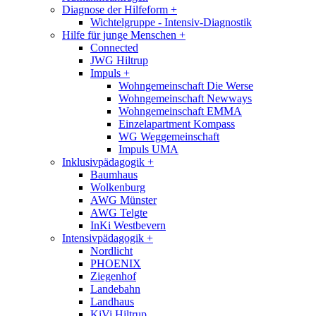
Diagnose der Hilfeform
+
Wichtelgruppe - Intensiv-Diagnostik
Hilfe für junge Menschen
+
Connected
JWG Hiltrup
Impuls
+
Wohngemeinschaft Die Werse
Wohngemeinschaft Newways
Wohngemeinschaft EMMA
Einzelapartment Kompass
WG Weggemeinschaft
Impuls UMA
Inklusivpädagogik
+
Baumhaus
Wolkenburg
AWG Münster
AWG Telgte
InKi Westbevern
Intensivpädagogik
+
Nordlicht
PHOENIX
Ziegenhof
Landebahn
Landhaus
KiVi Hiltrup