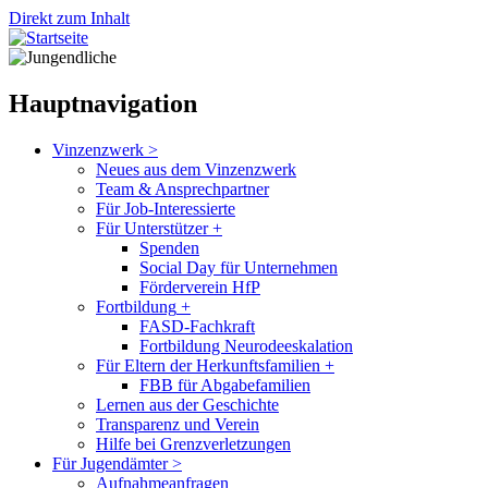
Direkt zum Inhalt
Hauptnavigation
Vinzenzwerk
>
Neues aus dem Vinzenzwerk
Team & Ansprechpartner
Für Job-Interessierte
Für Unterstützer
+
Spenden
Social Day für Unternehmen
Förderverein HfP
Fortbildung
+
FASD-Fachkraft
Fortbildung Neurodeeskalation
Für Eltern der Herkunftsfamilien
+
FBB für Abgabefamilien
Lernen aus der Geschichte
Transparenz und Verein
Hilfe bei Grenzverletzungen
Für Jugendämter
>
Aufnahmeanfragen