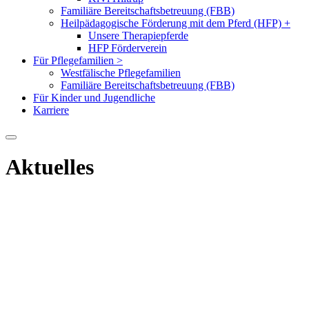
Familiäre Bereitschaftsbetreuung (FBB)
Heilpädagogische Förderung mit dem Pferd (HFP)
+
Unsere Therapiepferde
HFP Förderverein
Für Pflegefamilien
>
Westfälische Pflegefamilien
Familiäre Bereitschaftsbetreuung (FBB)
Für Kinder und Jugendliche
Karriere
Aktuelles
Interview zum Thema Biografiearbeit mit
Pflegekindern
Den folgenden Artikel, dürfen wir freundlicherweise auf unseren
Seiten veröffentlichen.